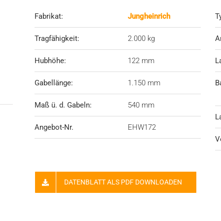
Fabrikat:
Jungheinrich
T
Tragfähigkeit:
2.000 kg
A
Hubhöhe:
122
mm
L
Gabellänge:
1.15
0 mm
B
Maß ü. d. Gabeln:
540 mm
L
Angebot-Nr.
EHW172
V
DATENBLATT ALS PDF DOWNLOADEN