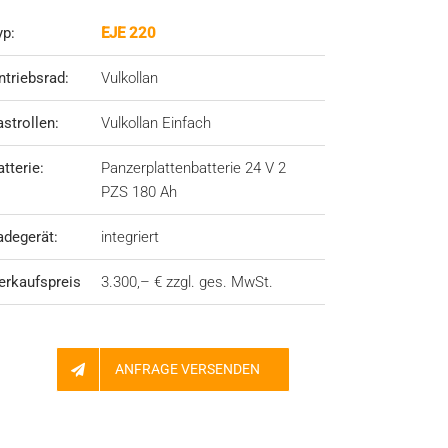
yp:
EJE 220
ntriebsrad:
Vulkollan
astrollen:
Vulkollan Einfach
atterie:
Panzerplattenbatterie 24 V 2
PZS 180 Ah
adegerät:
integriert
erkaufspreis
3.300,– € zzgl. ges. MwSt.
ANFRAGE VERSENDEN