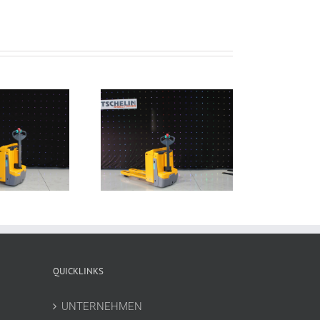
ERE 225 f. P. – EK
E 225 – EHW 192
369
QUICKLINKS
UNTERNEHMEN