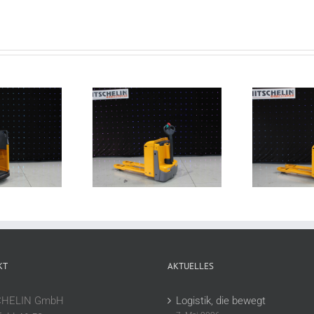
 222 – EHW 195
EJE 120 – EHW 193
EJ
KT
AKTUELLES
CHELIN GmbH
Logistik, die bewegt