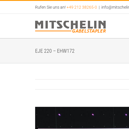
Zum
Rufen Sie uns an!
+49 212 38265-0
|
info@mitscheli
Inhalt
springen
EJE 220 – EHW172
View
Larger
Image