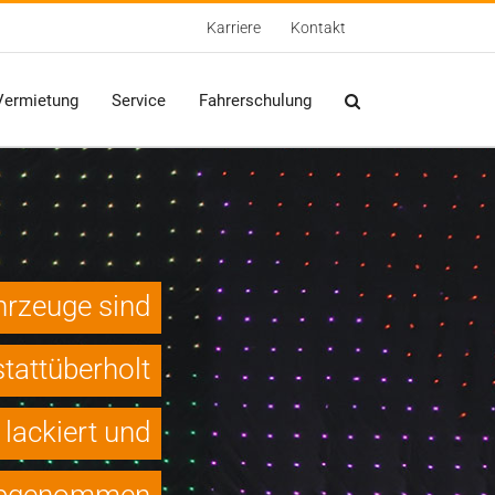
Karriere
Kontakt
Vermietung
Service
Fahrerschulung
hrzeuge sind
tattüberholt
lackiert und