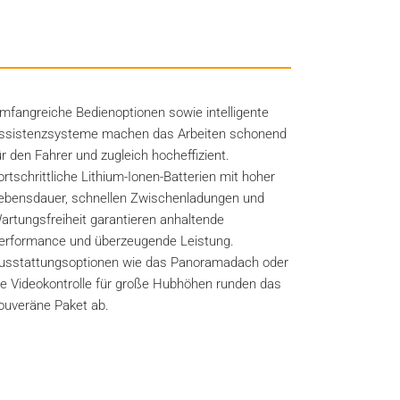
mfangreiche Bedienoptionen sowie intelligente
ssistenzsysteme machen das Arbeiten schonend
ür den Fahrer und zugleich hocheffizient.
ortschrittliche Lithium-Ionen-Batterien mit hoher
ebensdauer, schnellen Zwischenladungen und
artungsfreiheit garantieren anhaltende
erformance und überzeugende Leistung.
usstattungsoptionen wie das Panoramadach oder
ie Videokontrolle für große Hubhöhen runden das
ouveräne Paket ab.