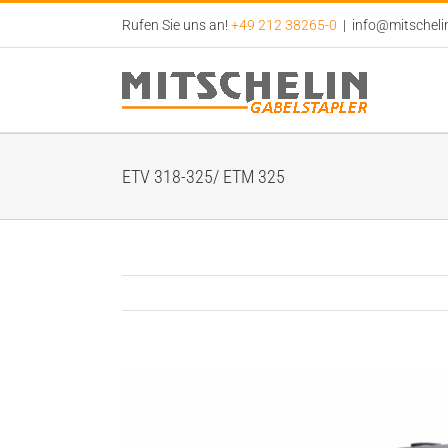
Zum
Rufen Sie uns an!
+49 212 38265-0
|
info@mitscheli
Inhalt
springen
ETV 318-325/ ETM 325
View
Larger
Image