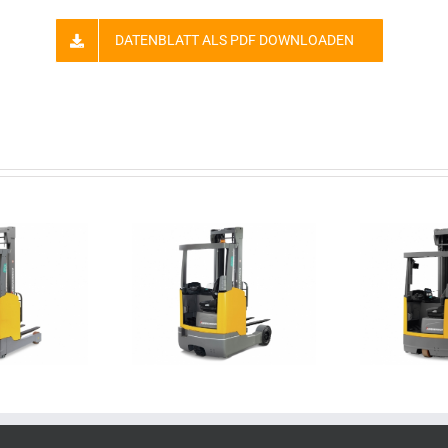
DATENBLATT ALS PDF DOWNLOADEN
TV C16/ C20
ETV Q20/ Q25