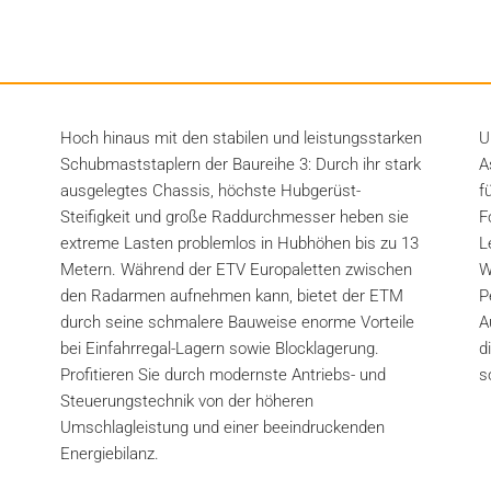
Hoch hinaus mit den stabilen und leistungsstarken
U
Schubmaststaplern der Baureihe 3: Durch ihr stark
A
ausgelegtes Chassis, höchste Hubgerüst-
f
Steifigkeit und große Raddurchmesser heben sie
F
extreme Lasten problemlos in Hubhöhen bis zu 13
L
Metern. Während der ETV Europaletten zwischen
W
den Radarmen aufnehmen kann, bietet der ETM
P
durch seine schmalere Bauweise enorme Vorteile
A
bei Einfahrregal-Lagern sowie Blocklagerung.
d
Profitieren Sie durch modernste Antriebs- und
s
Steuerungstechnik von der höheren
Umschlagleistung und einer beeindruckenden
Energiebilanz.