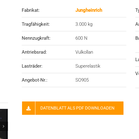
Fabrikat:
Jungheinrich
T
Tragfähigkeit:
3.000 kg
A
Nennzugkraft:
600 N
B
Antriebsrad:
Vulkollan
L
Lasträder:
Superelastik
V
Angebot-Nr.:
SO905
DATENBLATT ALS PDF DOWNLOADEN