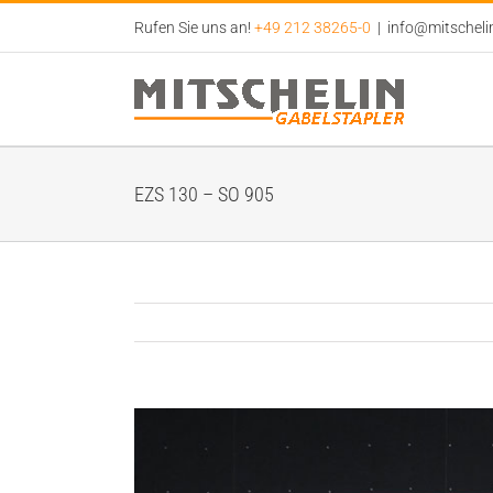
Zum
Rufen Sie uns an!
+49 212 38265-0
|
info@mitscheli
Inhalt
springen
EZS 130 – SO 905
View
Larger
Image