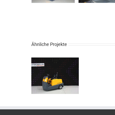
Ähnliche Projekte
570 – SO 907