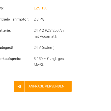
yp:
EZS 130
ntrieb/Fahrmotor:
2,8 kW
atterie:
24 V 2 PZS 250 Ah
mit Aquamatik
adegerät:
24 V (extern)
erkaufspreis:
3.150,– € zzgl. ges.
MwSt.
ANFRAGE VERSENDEN