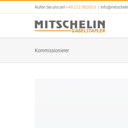
Zum
Rufen Sie uns an!
+49 212 38265-0
|
info@mitscheli
Inhalt
springen
Kommissionierer
View
Larger
Image