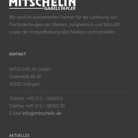
Wir sind Ihr kompetenter Partner für die Lieferung von
Flurförderzeugen der Marken Jungheinrich und Mitsolift,
sowie der Instandhaltung aller Marken und Hersteller.
KONTAKT
MITSCHELIN GmbH
Dellenfeld 46-50
42653 Solingen
Telefon: +49 212 / 38265-0
Telefax: +49 212 / 38265-20
E-Mail
info@mitschelin.de
AKTUELLES