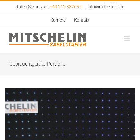
Zum
Rufen Sie uns an!
+49 212 38265-0
|
info@mitschelin.de
Inhalt
springen
Karriere
Kontakt
Gebrauchtgeräte-Portfolio