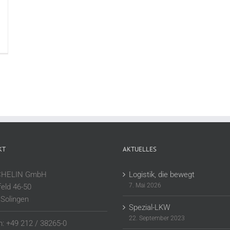
KT
AKTUELLES
CHELIN GmbH
Logistik, die bewegt
7. Mai 2026
feld 46-50
Solingen
Spezial-LKW
22. September 2023
n: +49 212 / 38265-0