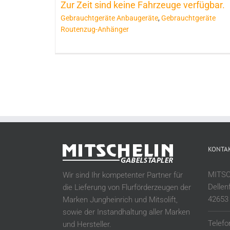
Zur Zeit sind keine Fahrzeuge verfügbar.
Gebrauchtgeräte Anbaugeräte
,
Gebrauchtgeräte
Routenzug-Anhänger
KONTA
MITS
Wir sind Ihr kompetenter Partner für
Dellen
die Lieferung von Flurförderzeugen der
42653 
Marken Jungheinrich und Mitsolift,
sowie der Instandhaltung aller Marken
Telefo
und Hersteller.